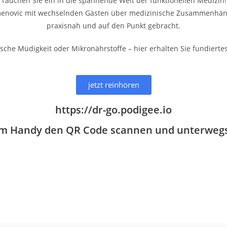
Tauchen Sie ein in die spannende Welt der funktionellen Medizin!
menovic mit wechselnden Gästen über medizinische Zusammenhänge 
praxisnah und auf den Punkt gebracht.
e Müdigkeit oder Mikronährstoffe – hier erhalten Sie fundiertes 
jetzt reinhören
https://dr-go.podigee.io
em Handy den QR Code scannen und unterwegs 